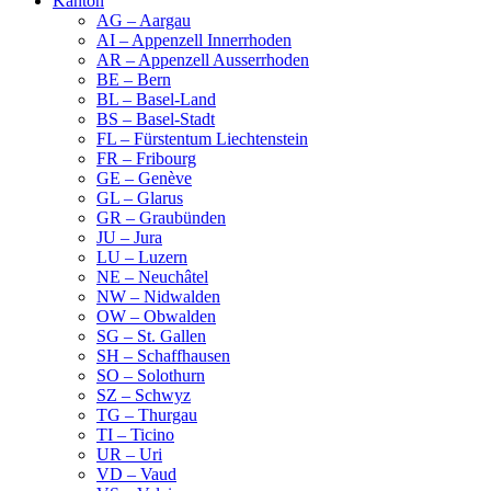
Kanton
AG – Aargau
AI – Appenzell Innerrhoden
AR – Appenzell Ausserrhoden
BE – Bern
BL – Basel-Land
BS – Basel-Stadt
FL – Fürstentum Liechtenstein
FR – Fribourg
GE – Genève
GL – Glarus
GR – Graubünden
JU – Jura
LU – Luzern
NE – Neuchâtel
NW – Nidwalden
OW – Obwalden
SG – St. Gallen
SH – Schaffhausen
SO – Solothurn
SZ – Schwyz
TG – Thurgau
TI – Ticino
UR – Uri
VD – Vaud