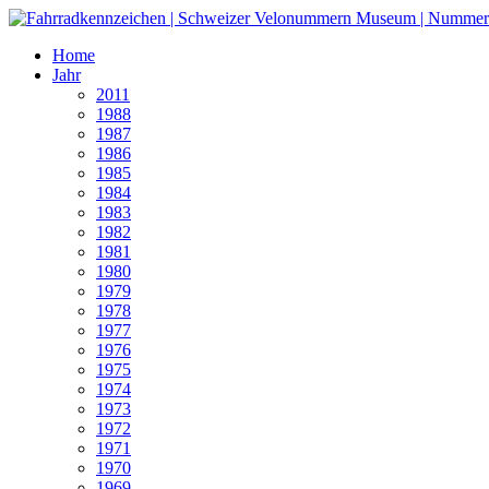
Home
Jahr
2011
1988
1987
1986
1985
1984
1983
1982
1981
1980
1979
1978
1977
1976
1975
1974
1973
1972
1971
1970
1969