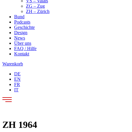
VS – Valais
ZG – Zug
ZH – Zürich
Bund
Podcasts
Geschichte
Design
News
Über uns
FAQ / Hilfe
Kontakt
Warenkorb
DE
EN
FR
IT
ZH 1964