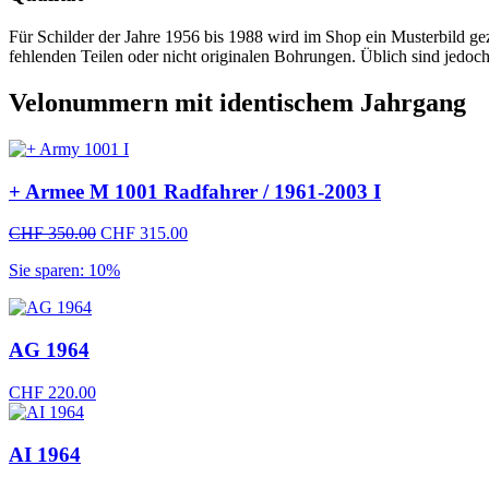
Für Schilder der Jahre 1956 bis 1988 wird im Shop ein Musterbild geze
fehlenden Teilen oder nicht originalen Bohrungen. Üblich sind jedoc
Velonummern mit identischem Jahrgang
+ Armee M 1001 Radfahrer / 1961-2003 I
Ursprünglicher
Aktueller
CHF
350.00
CHF
315.00
Preis
Preis
Sie sparen: 10%
war:
ist:
CHF 350.00
CHF 315.00.
AG 1964
CHF
220.00
AI 1964