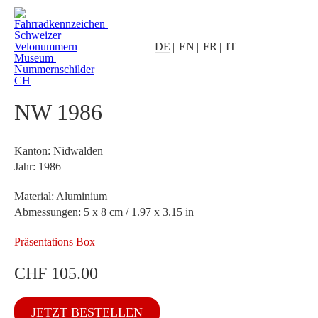
DE
EN
FR
IT
NW 1986
Kanton: Nidwalden
Jahr: 1986
Material: Aluminium
Abmessungen: 5 x 8 cm / 1.97 x 3.15 in
Präsentations Box
CHF
105.00
NW
JETZT BESTELLEN
1986