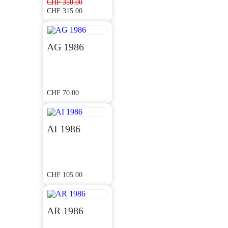
CHF
350.00
CHF
315.00
Ursprünglicher
Aktueller
Preis
Preis
war:
ist:
CHF 350.00
CHF 315.00.
AG 1986
CHF
70.00
AI 1986
CHF
105.00
AR 1986