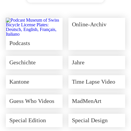
Ursprünglicher
Aktueller
Preis
Preis
war:
ist:
CHF 350.00
CHF 315.00.
Online-Archiv
Podcasts
Geschichte
Jahre
Kantone
Time Lapse Video
Guess Who Videos
MadMenArt
Special Edition
Special Design