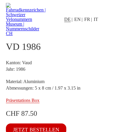
DE
EN
FR
IT
VD 1986
Kanton: Vaud
Jahr: 1986
Material: Aluminium
Abmessungen: 5 x 8 cm / 1.97 x 3.15 in
Präsentations Box
CHF
87.50
VD
JETZT BESTELLEN
1986