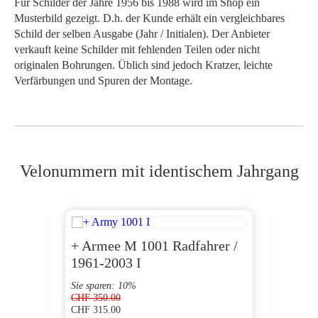
Für Schilder der Jahre 1956 bis 1988 wird im Shop ein
Musterbild gezeigt. D.h. der Kunde erhält ein vergleichbares
Schild der selben Ausgabe (Jahr / Initialen). Der Anbieter
verkauft keine Schilder mit fehlenden Teilen oder nicht
originalen Bohrungen. Üblich sind jedoch Kratzer, leichte
Verfärbungen und Spuren der Montage.
Velonummern mit identischem Jahrgang
+ Armee M 1001 Radfahrer /
AG 1
1961-2003 I
Sie sparen: 10%
CHF
350.00
CHF
315.00
CHF
70.