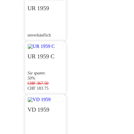
UR 1959
unverkäuflich
UR 1959 C
Sie sparen:
50%
CHF
367.50
CHF
183.75
Ursprünglicher
Aktueller
Preis
Preis
war:
ist:
CHF 367.50
CHF 183.75.
VD 1959