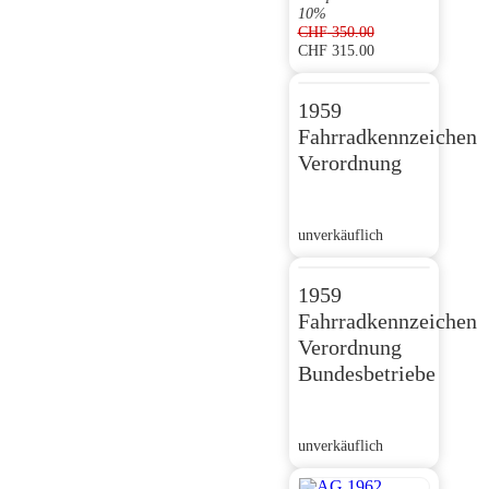
10%
CHF
350.00
CHF
315.00
Ursprünglicher
Aktueller
Preis
Preis
war:
ist:
1959
CHF 350.00
CHF 315.00.
Fahrradkennzeichen
Verordnung
unverkäuflich
1959
Fahrradkennzeichen
Verordnung
Bundesbetriebe
unverkäuflich