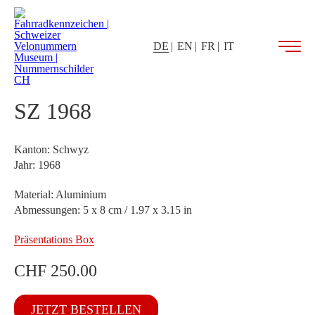
DE
EN
FR
IT
SZ 1968
Kanton: Schwyz
Jahr: 1968
Material: Aluminium
Abmessungen: 5 x 8 cm / 1.97 x 3.15 in
Präsentations Box
CHF
250.00
SZ
JETZT BESTELLEN
1968