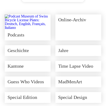
Ursprünglicher
Aktueller
Preis
Preis
war:
ist:
CHF 350.00
CHF 315.00.
Online-Archiv
Podcasts
Geschichte
Jahre
Kantone
Time Lapse Video
Guess Who Videos
MadMenArt
Special Edition
Special Design