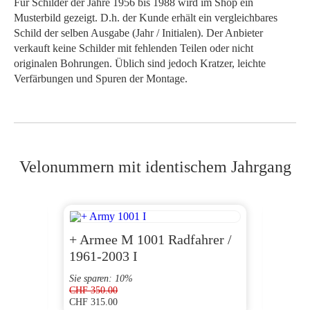
Für Schilder der Jahre 1956 bis 1988 wird im Shop ein
Musterbild gezeigt. D.h. der Kunde erhält ein vergleichbares
Schild der selben Ausgabe (Jahr / Initialen). Der Anbieter
verkauft keine Schilder mit fehlenden Teilen oder nicht
originalen Bohrungen. Üblich sind jedoch Kratzer, leichte
Verfärbungen und Spuren der Montage.
Velonummern mit identischem Jahrgang
+ Armee M 1001 Radfahrer /
AG 1
1961-2003 I
Sie sparen: 10%
CHF
350.00
CHF
315.00
CHF
200