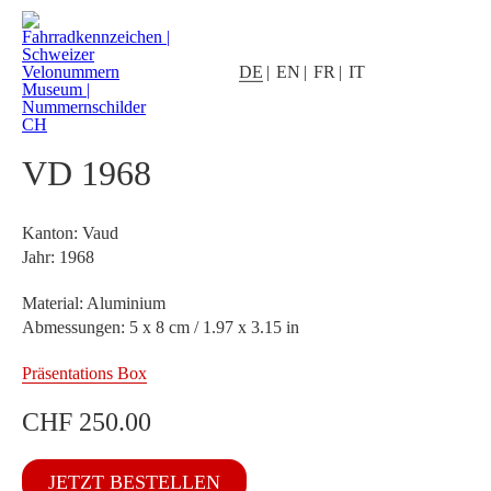
DE
EN
FR
IT
VD 1968
Kanton: Vaud
Jahr: 1968
Material: Aluminium
Abmessungen: 5 x 8 cm / 1.97 x 3.15 in
Präsentations Box
CHF
250.00
VD
JETZT BESTELLEN
1968