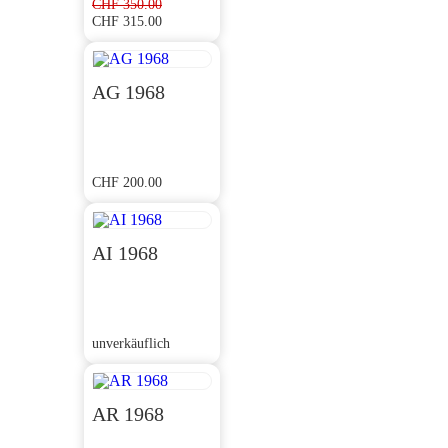
CHF
350.00
CHF
315.00
Ursprünglicher
Aktueller
Preis
Preis
war:
ist:
CHF 350.00
CHF 315.00.
AG 1968
CHF
200.00
AI 1968
unverkäuflich
AR 1968