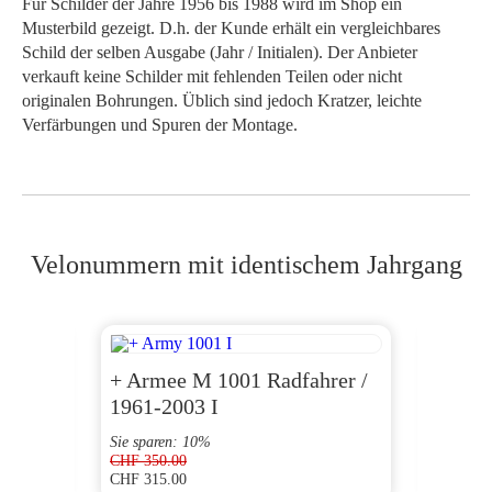
Für Schilder der Jahre 1956 bis 1988 wird im Shop ein
Musterbild gezeigt. D.h. der Kunde erhält ein vergleichbares
Schild der selben Ausgabe (Jahr / Initialen). Der Anbieter
verkauft keine Schilder mit fehlenden Teilen oder nicht
originalen Bohrungen. Üblich sind jedoch Kratzer, leichte
Verfärbungen und Spuren der Montage.
Velonummern mit identischem Jahrgang
+ Armee M 1001 Radfahrer /
AG 1
1961-2003 I
Sie sparen: 10%
CHF
350.00
CHF
315.00
CHF
180