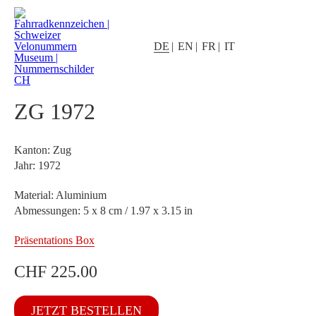
DE
EN
FR
IT
ZG 1972
Kanton: Zug
Jahr: 1972
Material: Aluminium
Abmessungen: 5 x 8 cm / 1.97 x 3.15 in
Präsentations Box
CHF
225.00
ZG
JETZT BESTELLEN
1972