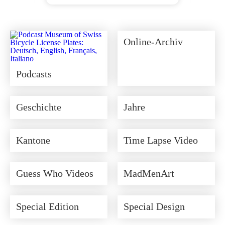
Ursprünglicher
Aktueller
Preis
Preis
war:
ist:
CHF 350.00
CHF 315.00.
Online-Archiv
Podcasts
Geschichte
Jahre
Kantone
Time Lapse Video
Guess Who Videos
MadMenArt
Special Edition
Special Design