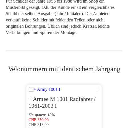
Für Schilder der Jahre 1956 bis 1988 wird im Shop ein
Musterbild gezeigt. D.h. der Kunde erhält ein vergleichbares
Schild der selben Ausgabe (Jahr / Initialen). Der Anbieter
verkauft keine Schilder mit fehlenden Teilen oder nicht
originalen Bohrungen. Üblich sind jedoch Kratzer, leichte
Verfärbungen und Spuren der Montage.
Velonummern mit identischem Jahrgang
+ Armee M 1001 Radfahrer /
AG 1
1961-2003 I
Sie sparen: 10%
CHF
350.00
CHF
315.00
CHF
180