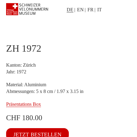
DE
EN
FR
IT
ZH 1972
Kanton: Zürich
Jahr: 1972
Material: Aluminium
Abmessungen: 5 x 8 cm / 1.97 x 3.15 in
Präsentations Box
CHF
180.00
ZH
JETZT BESTELLEN
1972