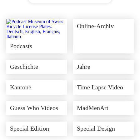
Ursprünglicher
Aktueller
Preis
Preis
war:
ist:
CHF 350.00
CHF 315.00.
Online-Archiv
Podcasts
Geschichte
Jahre
Kantone
Time Lapse Video
Guess Who Videos
MadMenArt
Special Edition
Special Design