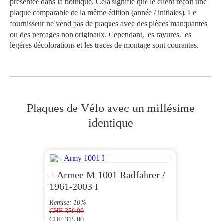
présentée dans la boutique. Cela signifie que le client reçoit une
plaque comparable de la même édition (année / initiales). Le
fournisseur ne vend pas de plaques avec des pièces manquantes
ou des perçages non originaux. Cependant, les rayures, les
légères décolorations et les traces de montage sont courantes.
Plaques de Vélo avec un millésime
identique
+ Armee M 1001 Radfahrer /
AG 1
1961-2003 I
Remise: 10%
CHF
350.00
CHF
315.00
CHF
70.