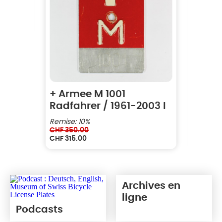
+ Armee M 1001
AG 1
Radfahrer / 1961-2003 I
Remise: 10%
CHF
350.00
CHF
315.00
CHF
70
Le
Le
prix
prix
initial
actuel
était :
est :
CHF 350.00.
CHF 315.00.
Archives en
ligne
Podcasts