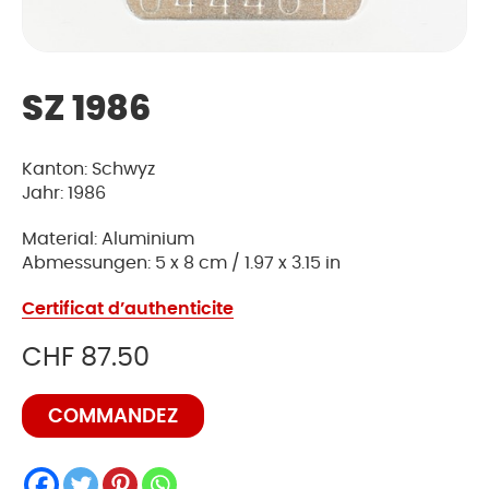
SZ 1986
Kanton: Schwyz
Jahr: 1986
Material: Aluminium
Abmessungen: 5 x 8 cm / 1.97 x 3.15 in
Certificat d’authenticite
CHF
87.50
quantité
COMMANDEZ
de
SZ
1986