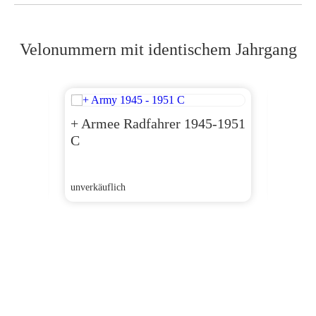
Velonummern mit identischem Jahrgang
+ Armee Radfahrer 1945-1951
+ Arm
C
D
unverkäuflich
unverkäu