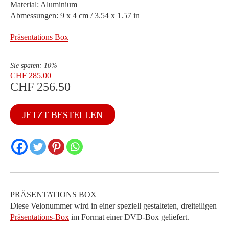
Material: Aluminium
Abmessungen: 9 x 4 cm / 3.54 x 1.57 in
Präsentations Box
Sie sparen: 10%
CHF
285.00
CHF
256.50
Ursprünglicher
Preis
Aktueller
BS
war:
Preis
JETZT BESTELLEN
1951
CHF 285.00
ist:
Velo
privat
CHF 256.50.
D
Menge
PRÄSENTATIONS BOX
Diese Velonummer wird in einer speziell gestalteten, dreiteiligen
Präsentations-Box
im Format einer DVD-Box geliefert.