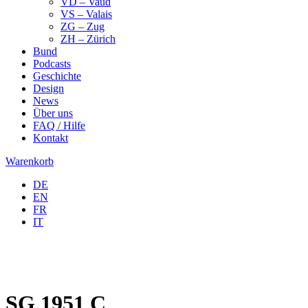
VD – Vaud
VS – Valais
ZG – Zug
ZH – Zürich
Bund
Podcasts
Geschichte
Design
News
Über uns
FAQ / Hilfe
Kontakt
Warenkorb
DE
EN
FR
IT
SG 1951 C