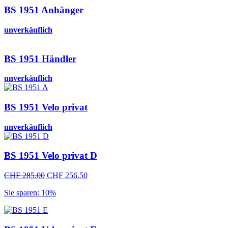
BS 1951 Anhänger
unverkäuflich
BS 1951 Händler
unverkäuflich
BS 1951 Velo privat
unverkäuflich
BS 1951 Velo privat D
Ursprünglicher
Aktueller
CHF
285.00
CHF
256.50
Preis
Preis
Sie sparen: 10%
war:
ist:
CHF 285.00
CHF 256.50.