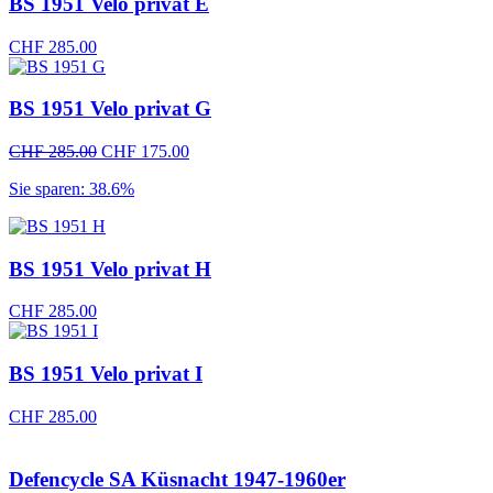
BS 1951 Velo privat E
CHF
285.00
BS 1951 Velo privat G
Ursprünglicher
Aktueller
CHF
285.00
CHF
175.00
Preis
Preis
Sie sparen: 38.6%
war:
ist:
CHF 285.00
CHF 175.00.
BS 1951 Velo privat H
CHF
285.00
BS 1951 Velo privat I
CHF
285.00
Defencycle SA Küsnacht 1947-1960er