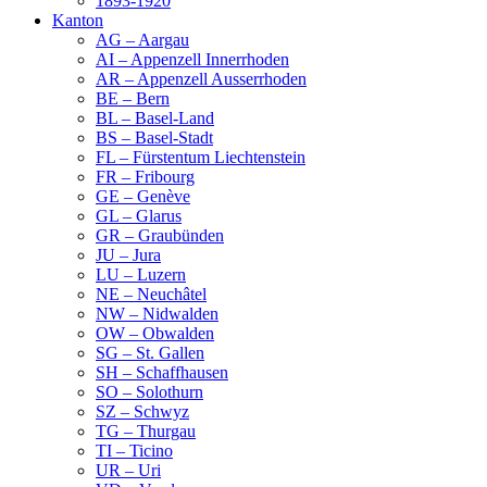
1893-1920
Kanton
AG – Aargau
AI – Appenzell Innerrhoden
AR – Appenzell Ausserrhoden
BE – Bern
BL – Basel-Land
BS – Basel-Stadt
FL – Fürstentum Liechtenstein
FR – Fribourg
GE – Genève
GL – Glarus
GR – Graubünden
JU – Jura
LU – Luzern
NE – Neuchâtel
NW – Nidwalden
OW – Obwalden
SG – St. Gallen
SH – Schaffhausen
SO – Solothurn
SZ – Schwyz
TG – Thurgau
TI – Ticino
UR – Uri