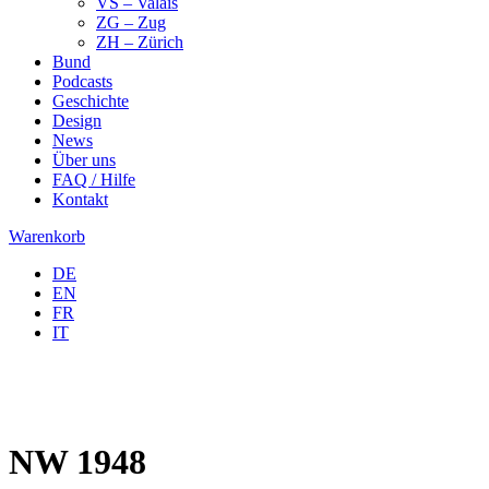
VS – Valais
ZG – Zug
ZH – Zürich
Bund
Podcasts
Geschichte
Design
News
Über uns
FAQ / Hilfe
Kontakt
Warenkorb
DE
EN
FR
IT
NW 1948