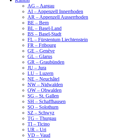
Kanton
AG – Aargau
AI – Appenzell Innerrhoden
AR – Appenzell Ausserrhoden
BE – Bern
BL – Basel-Land
BS – Basel-Stadt
FL – Fürstentum Liechtenstein
FR – Fribourg
GE – Genève
GL – Glarus
GR – Graubünden
JU – Jura
LU – Luzern
NE – Neuchâtel
NW – Nidwalden
OW – Obwalden
SG – St. Gallen
SH – Schaffhausen
SO – Solothurn
SZ – Schwyz
TG – Thurgau
TI – Ticino
UR – Uri
VD – Vaud