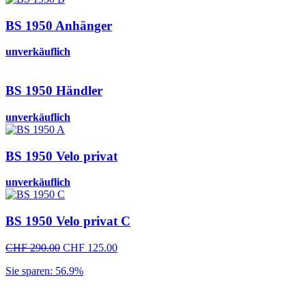
BS 1950 Anhänger
unverkäuflich
BS 1950 Händler
unverkäuflich
BS 1950 Velo privat
unverkäuflich
BS 1950 Velo privat C
Ursprünglicher
Aktueller
CHF
290.00
CHF
125.00
Preis
Preis
Sie sparen: 56.9%
war:
ist:
CHF 290.00
CHF 125.00.