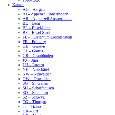
1893-1920
Kanton
AG – Aargau
AI – Appenzell Innerrhoden
AR – Appenzell Ausserrhoden
BE – Bern
BL – Basel-Land
BS – Basel-Stadt
FL – Fürstentum Liechtenstein
FR – Fribourg
GE – Genève
GL – Glarus
GR – Graubünden
JU – Jura
LU – Luzern
NE – Neuchâtel
NW – Nidwalden
OW – Obwalden
SG – St. Gallen
SH – Schaffhausen
SO – Solothurn
SZ – Schwyz
TG – Thurgau
TI – Ticino
UR – Uri