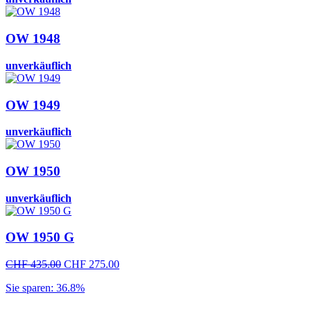
OW 1948
unverkäuflich
OW 1949
unverkäuflich
OW 1950
unverkäuflich
OW 1950 G
Ursprünglicher
Aktueller
CHF
435.00
CHF
275.00
Preis
Preis
Sie sparen: 36.8%
war:
ist:
CHF 435.00
CHF 275.00.