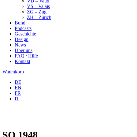
VD – Vaud
VS – Valais
ZG – Zug
ZH – Zürich
Bund
Podcasts
Geschichte
Design
News
Über uns
FAQ / Hilfe
Kontakt
Warenkorb
DE
EN
FR
IT
SO 1948