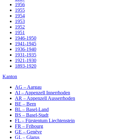
1956
1955
1954
1953
1952
1951
1946-1950
1941-1945
1936-1940
1931-1935
1921-1930
1893-1920
Kanton
AG – Aargau
AI – Appenzell Innerrhoden
AR – Appenzell Ausserrhoden
BE – Bern
BL – Basel-Land
BS – Basel-Stadt
FL – Fürstentum Liechtenstein
FR – Fribourg
GE – Genève
GL – Glarus