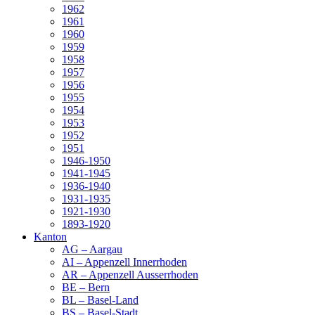
1962
1961
1960
1959
1958
1957
1956
1955
1954
1953
1952
1951
1946-1950
1941-1945
1936-1940
1931-1935
1921-1930
1893-1920
Kanton
AG – Aargau
AI – Appenzell Innerrhoden
AR – Appenzell Ausserrhoden
BE – Bern
BL – Basel-Land
BS – Basel-Stadt