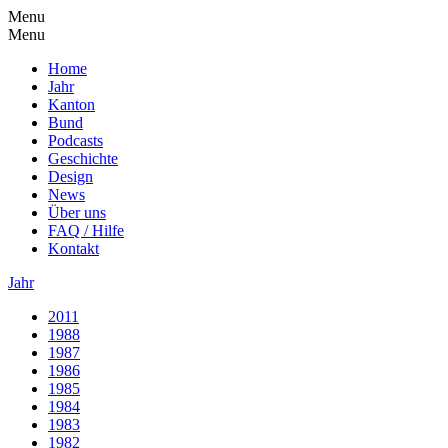
Menu
Menu
Home
Jahr
Kanton
Bund
Podcasts
Geschichte
Design
News
Über uns
FAQ / Hilfe
Kontakt
Jahr
2011
1988
1987
1986
1985
1984
1983
1982