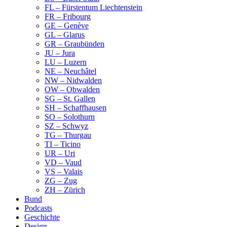
FL – Fürstentum Liechtenstein
FR – Fribourg
GE – Genève
GL – Glarus
GR – Graubünden
JU – Jura
LU – Luzern
NE – Neuchâtel
NW – Nidwalden
OW – Obwalden
SG – St. Gallen
SH – Schaffhausen
SO – Solothurn
SZ – Schwyz
TG – Thurgau
TI – Ticino
UR – Uri
VD – Vaud
VS – Valais
ZG – Zug
ZH – Zürich
Bund
Podcasts
Geschichte
Design