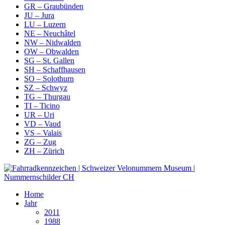
GR – Graubünden
JU – Jura
LU – Luzern
NE – Neuchâtel
NW – Nidwalden
OW – Obwalden
SG – St. Gallen
SH – Schaffhausen
SO – Solothurn
SZ – Schwyz
TG – Thurgau
TI – Ticino
UR – Uri
VD – Vaud
VS – Valais
ZG – Zug
ZH – Zürich
Home
Jahr
2011
1988