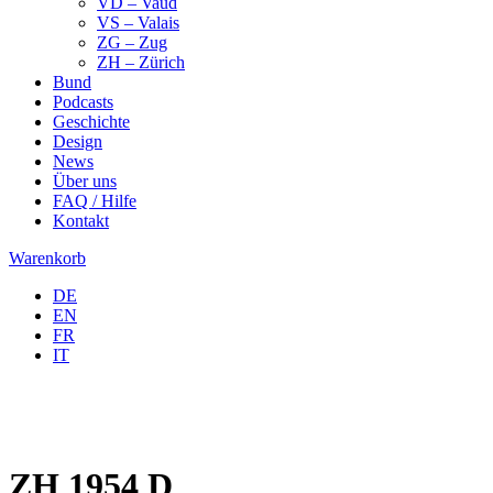
VD – Vaud
VS – Valais
ZG – Zug
ZH – Zürich
Bund
Podcasts
Geschichte
Design
News
Über uns
FAQ / Hilfe
Kontakt
Warenkorb
DE
EN
FR
IT
ZH 1954 D