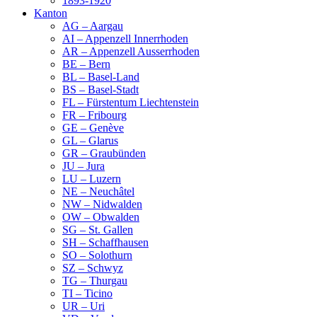
1893-1920
Kanton
AG – Aargau
AI – Appenzell Innerrhoden
AR – Appenzell Ausserrhoden
BE – Bern
BL – Basel-Land
BS – Basel-Stadt
FL – Fürstentum Liechtenstein
FR – Fribourg
GE – Genève
GL – Glarus
GR – Graubünden
JU – Jura
LU – Luzern
NE – Neuchâtel
NW – Nidwalden
OW – Obwalden
SG – St. Gallen
SH – Schaffhausen
SO – Solothurn
SZ – Schwyz
TG – Thurgau
TI – Ticino
UR – Uri