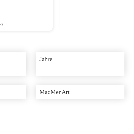
00
CHF
270.00
Jahre
MadMenArt