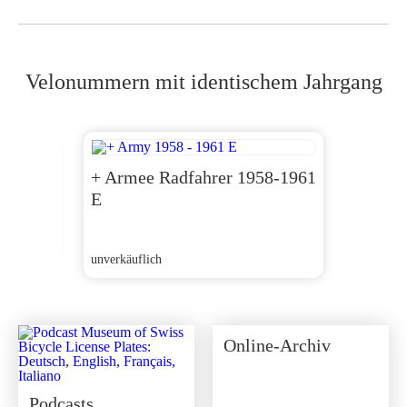
Velonummern mit identischem Jahrgang
1959 
+ Armee Radfahrer 1958-1961
Veror
E
unverkäu
unverkäuflich
Online-Archiv
Podcasts