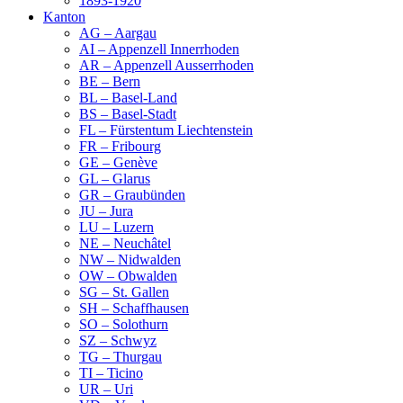
1893-1920
Kanton
AG – Aargau
AI – Appenzell Innerrhoden
AR – Appenzell Ausserrhoden
BE – Bern
BL – Basel-Land
BS – Basel-Stadt
FL – Fürstentum Liechtenstein
FR – Fribourg
GE – Genève
GL – Glarus
GR – Graubünden
JU – Jura
LU – Luzern
NE – Neuchâtel
NW – Nidwalden
OW – Obwalden
SG – St. Gallen
SH – Schaffhausen
SO – Solothurn
SZ – Schwyz
TG – Thurgau
TI – Ticino
UR – Uri