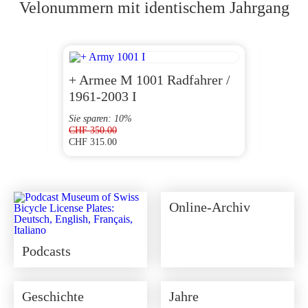
Velonummern mit identischem Jahrgang
+ Armee M 1001 Radfahrer /
AG 1
1961-2003 I
Sie sparen: 10%
CHF
350.00
CHF
315.00
CHF
120
Ursprünglicher
Aktueller
Preis
Preis
war:
ist:
CHF 350.00
CHF 315.00.
Online-Archiv
Podcasts
Geschichte
Jahre