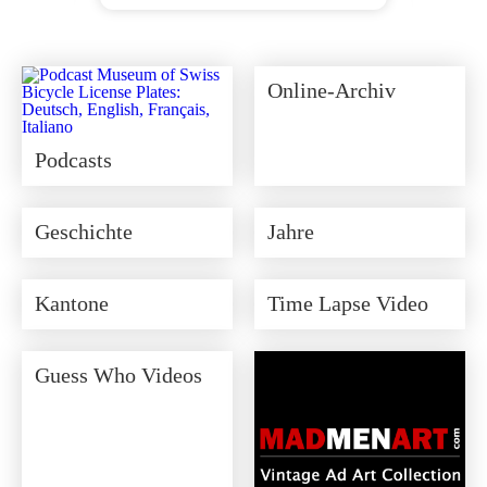
Ursprünglicher
Aktueller
Preis
Preis
war:
ist:
CHF 350.00
CHF 315.00.
Online-Archiv
Podcasts
Geschichte
Jahre
Kantone
Time Lapse Video
Guess Who Videos