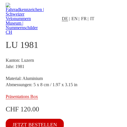
DE
EN
FR
IT
LU 1981
Kanton: Luzern
Jahr: 1981
Material: Aluminium
Abmessungen: 5 x 8 cm / 1.97 x 3.15 in
Präsentations Box
CHF
120.00
LU
JETZT BESTELLEN
1981