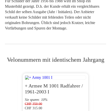
Für Schilder der Jahre 1956 bis 1988 wird im Shop ein
Musterbild gezeigt. D.h. der Kunde erhält ein vergleichbares
Schild der selben Ausgabe (Jahr / Initialen). Der Anbieter
verkauft keine Schilder mit fehlenden Teilen oder nicht
originalen Bohrungen. Üblich sind jedoch Kratzer, leichte
Verfärbungen und Spuren der Montage.
Velonummern mit identischem Jahrgang
+ Armee M 1001 Radfahrer /
AG 1
1961-2003 I
Sie sparen: 10%
CHF
350.00
CHF
315.00
CHF
120