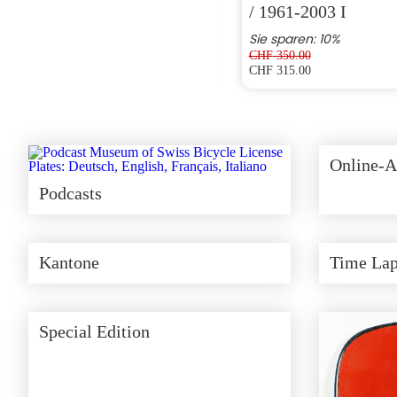
/ 1961-2003 I
Sie sparen: 10%
CHF
350.00
CHF
120.00
CHF
315.00
Ursprünglicher
Aktueller
Preis
Preis
war:
ist:
CHF 350.00
CHF 315.00.
Online-A
Podcasts
Kantone
Time Lap
Special Edition