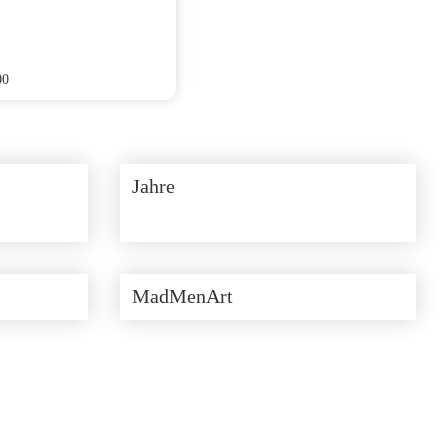
00
CHF
150.00
Jahre
MadMenArt