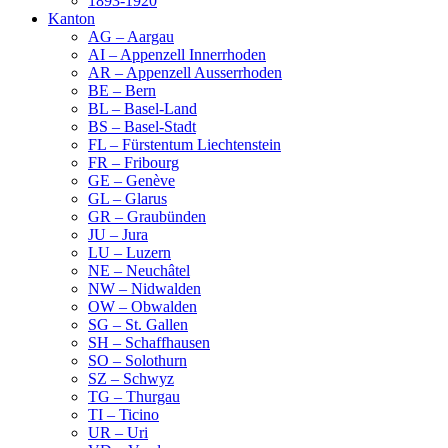
1893-1920
Kanton
AG – Aargau
AI – Appenzell Innerrhoden
AR – Appenzell Ausserrhoden
BE – Bern
BL – Basel-Land
BS – Basel-Stadt
FL – Fürstentum Liechtenstein
FR – Fribourg
GE – Genève
GL – Glarus
GR – Graubünden
JU – Jura
LU – Luzern
NE – Neuchâtel
NW – Nidwalden
OW – Obwalden
SG – St. Gallen
SH – Schaffhausen
SO – Solothurn
SZ – Schwyz
TG – Thurgau
TI – Ticino
UR – Uri