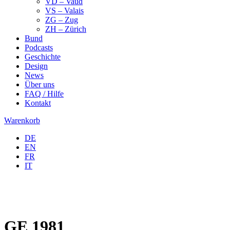
VD – Vaud
VS – Valais
ZG – Zug
ZH – Zürich
Bund
Podcasts
Geschichte
Design
News
Über uns
FAQ / Hilfe
Kontakt
Warenkorb
DE
EN
FR
IT
GE 1981