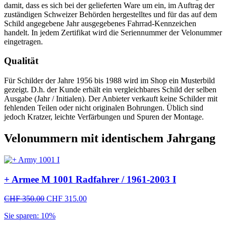
damit, dass es sich bei der gelieferten Ware um ein, im Auftrag der
zuständigen Schweizer Behörden hergestelltes und für das auf dem
Schild angegebene Jahr ausgegebenes Fahrrad-Kennzeichen
handelt. In jedem Zertifikat wird die Seriennummer der Velonummer
eingetragen.
Qualität
Für Schilder der Jahre 1956 bis 1988 wird im Shop ein Musterbild
gezeigt. D.h. der Kunde erhält ein vergleichbares Schild der selben
Ausgabe (Jahr / Initialen). Der Anbieter verkauft keine Schilder mit
fehlenden Teilen oder nicht originalen Bohrungen. Üblich sind
jedoch Kratzer, leichte Verfärbungen und Spuren der Montage.
Velonummern mit identischem Jahrgang
+ Armee M 1001 Radfahrer / 1961-2003 I
Ursprünglicher
Aktueller
CHF
350.00
CHF
315.00
Preis
Preis
Sie sparen: 10%
war:
ist:
CHF 350.00
CHF 315.00.