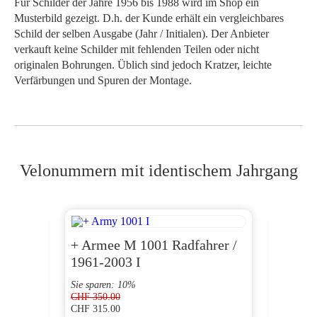
Für Schilder der Jahre 1956 bis 1988 wird im Shop ein
Musterbild gezeigt. D.h. der Kunde erhält ein vergleichbares
Schild der selben Ausgabe (Jahr / Initialen). Der Anbieter
verkauft keine Schilder mit fehlenden Teilen oder nicht
originalen Bohrungen. Üblich sind jedoch Kratzer, leichte
Verfärbungen und Spuren der Montage.
Velonummern mit identischem Jahrgang
+ Armee M 1001 Radfahrer /
AG 1
1961-2003 I
Sie sparen: 10%
CHF
350.00
CHF
315.00
CHF
120