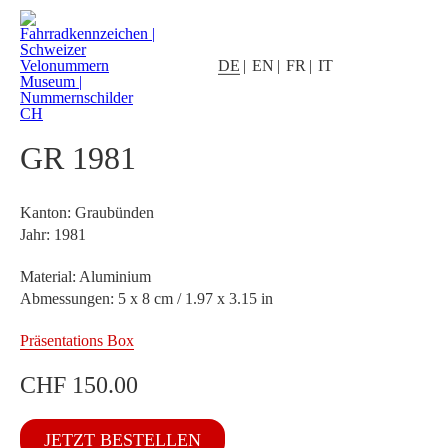
DE
EN
FR
IT
GR 1981
Kanton: Graubünden
Jahr: 1981
Material: Aluminium
Abmessungen: 5 x 8 cm / 1.97 x 3.15 in
Präsentations Box
CHF
150.00
GR
JETZT BESTELLEN
1981