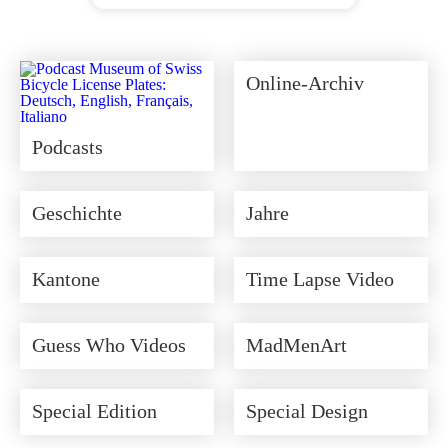
Ursprünglicher
Aktueller
Preis
Preis
war:
ist:
CHF 350.00
CHF 315.00.
Online-Archiv
Podcasts
Geschichte
Jahre
Kantone
Time Lapse Video
Guess Who Videos
MadMenArt
Special Edition
Special Design