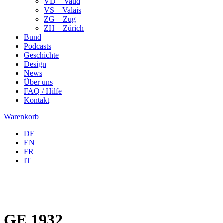
VD – Vaud
VS – Valais
ZG – Zug
ZH – Zürich
Bund
Podcasts
Geschichte
Design
News
Über uns
FAQ / Hilfe
Kontakt
Warenkorb
DE
EN
FR
IT
GE 1932