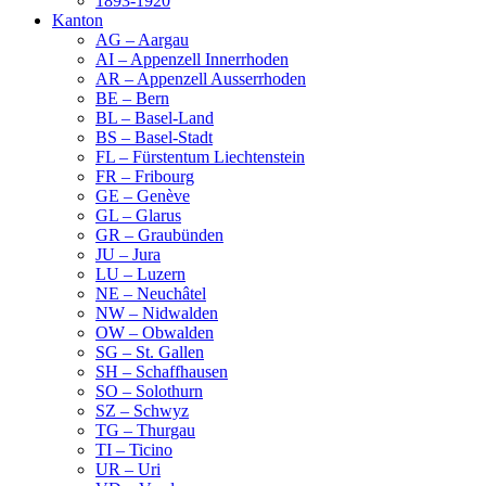
1893-1920
Kanton
AG – Aargau
AI – Appenzell Innerrhoden
AR – Appenzell Ausserrhoden
BE – Bern
BL – Basel-Land
BS – Basel-Stadt
FL – Fürstentum Liechtenstein
FR – Fribourg
GE – Genève
GL – Glarus
GR – Graubünden
JU – Jura
LU – Luzern
NE – Neuchâtel
NW – Nidwalden
OW – Obwalden
SG – St. Gallen
SH – Schaffhausen
SO – Solothurn
SZ – Schwyz
TG – Thurgau
TI – Ticino
UR – Uri