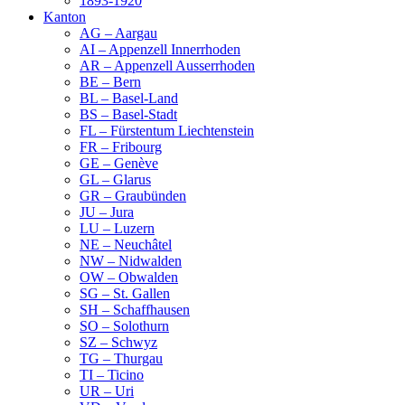
1893-1920
Kanton
AG – Aargau
AI – Appenzell Innerrhoden
AR – Appenzell Ausserrhoden
BE – Bern
BL – Basel-Land
BS – Basel-Stadt
FL – Fürstentum Liechtenstein
FR – Fribourg
GE – Genève
GL – Glarus
GR – Graubünden
JU – Jura
LU – Luzern
NE – Neuchâtel
NW – Nidwalden
OW – Obwalden
SG – St. Gallen
SH – Schaffhausen
SO – Solothurn
SZ – Schwyz
TG – Thurgau
TI – Ticino
UR – Uri