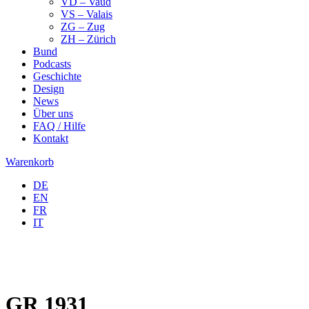
VD – Vaud
VS – Valais
ZG – Zug
ZH – Zürich
Bund
Podcasts
Geschichte
Design
News
Über uns
FAQ / Hilfe
Kontakt
Warenkorb
DE
EN
FR
IT
GR 1931