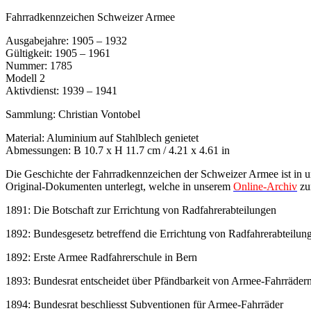
Fahrradkennzeichen Schweizer Armee
Ausgabejahre: 1905 – 1932
Gültigkeit: 1905 – 1961
Nummer: 1785
Modell 2
Aktivdienst: 1939 – 1941
Sammlung: Christian Vontobel
Material: Aluminium auf Stahlblech genietet
Abmessungen: B 10.7 x H 11.7 cm / 4.21 x 4.61 in
Die Geschichte der Fahrradkennzeichen der Schweizer Armee ist in u
Original-Dokumenten unterlegt, welche in unserem
Online-Archiv
zu
1891: Die Botschaft zur Errichtung von Radfahrerabteilungen
1892: Bundesgesetz betreffend die Errichtung von Radfahrerabteilun
1892: Erste Armee Radfahrerschule in Bern
1893: Bundesrat entscheidet über Pfändbarkeit von Armee-Fahrräder
1894: Bundesrat beschliesst Subventionen für Armee-Fahrräder