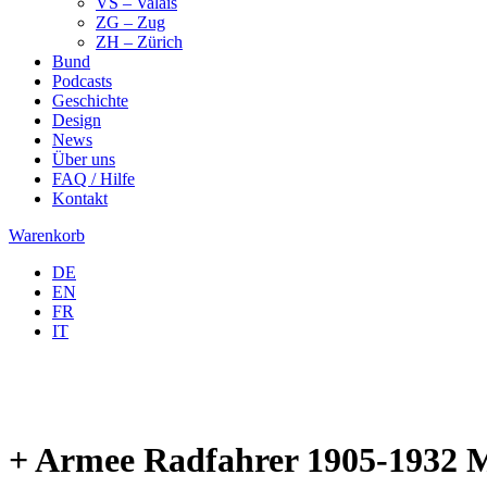
VS – Valais
ZG – Zug
ZH – Zürich
Bund
Podcasts
Geschichte
Design
News
Über uns
FAQ / Hilfe
Kontakt
Warenkorb
DE
EN
FR
IT
+ Armee Radfahrer 1905-1932 M