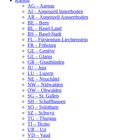
Kanton
AG – Aargau
AI – Appenzell Innerrhoden
AR – Appenzell Ausserrhoden
BE – Bern
BL – Basel-Land
BS – Basel-Stadt
FL – Fürstentum Liechtenstein
FR – Fribourg
GE – Genève
GL – Glarus
GR – Graubünden
JU – Jura
LU – Luzern
NE – Neuchâtel
NW – Nidwalden
OW – Obwalden
SG – St. Gallen
SH – Schaffhausen
SO – Solothurn
SZ – Schwyz
TG – Thurgau
TI – Ticino
UR – Uri
VD – Vaud