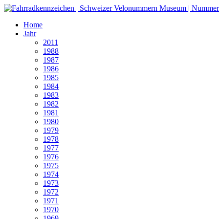
Home
Jahr
2011
1988
1987
1986
1985
1984
1983
1982
1981
1980
1979
1978
1977
1976
1975
1974
1973
1972
1971
1970
1969