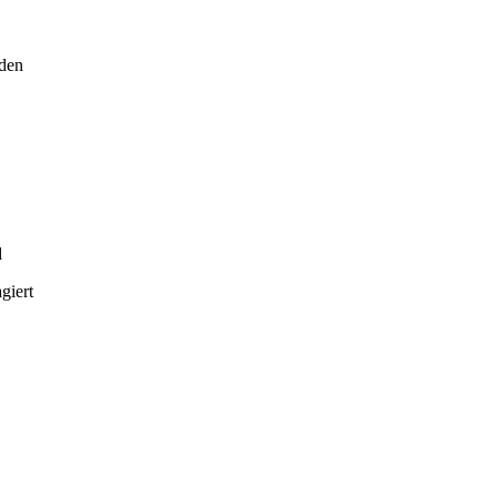
rden
d
giert