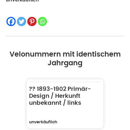
unverkäuflich
Velonummern mit identischem
Jahrgang
tadt
?? 1893-1902 Primär-
?? 1
 /
Design / Herkunft
Desi
unbekannt / links
unbe
unverkäuflich
unverk