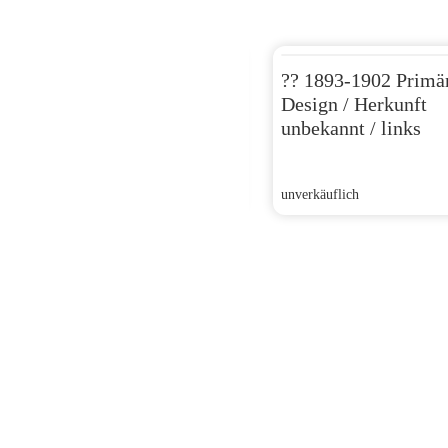
ZZ ZH 1893-1902 / Stadt
?? 1893-1902 Primä
Zürich / 10295 links /
Design / Herkunft
Sponsor gesucht
unbekannt / links
unverkäuflich
unverkäuflich