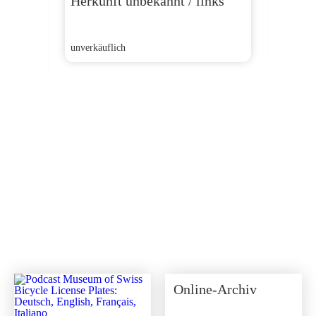
Sponsor
Herkunft unbekannt / links
Herkun
unverkäuflich
unverkäu
Online-Archiv