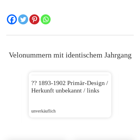
Velonummern mit identischem Jahrgang
dt
?? 1893-1902 Primär-Design /
?? 18
Sponsor
Herkunft unbekannt / links
Herkun
unverkäuflich
unverkäu