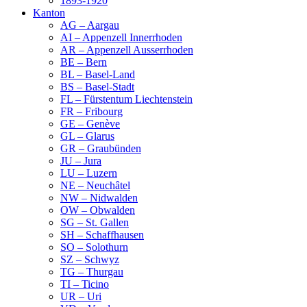
1893-1920
Kanton
AG – Aargau
AI – Appenzell Innerrhoden
AR – Appenzell Ausserrhoden
BE – Bern
BL – Basel-Land
BS – Basel-Stadt
FL – Fürstentum Liechtenstein
FR – Fribourg
GE – Genève
GL – Glarus
GR – Graubünden
JU – Jura
LU – Luzern
NE – Neuchâtel
NW – Nidwalden
OW – Obwalden
SG – St. Gallen
SH – Schaffhausen
SO – Solothurn
SZ – Schwyz
TG – Thurgau
TI – Ticino
UR – Uri