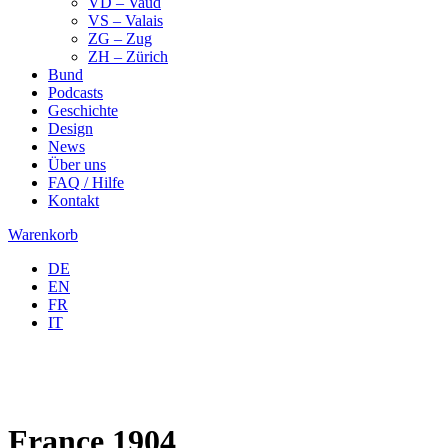
VD – Vaud
VS – Valais
ZG – Zug
ZH – Zürich
Bund
Podcasts
Geschichte
Design
News
Über uns
FAQ / Hilfe
Kontakt
Warenkorb
DE
EN
FR
IT
France 1904