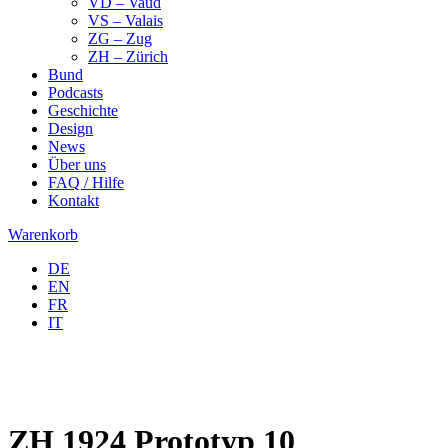
VD – Vaud
VS – Valais
ZG – Zug
ZH – Zürich
Bund
Podcasts
Geschichte
Design
News
Über uns
FAQ / Hilfe
Kontakt
Warenkorb
DE
EN
FR
IT
ZH 1924 Prototyp 10